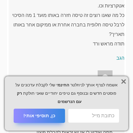
אטקרציות וכו.
כל מה שאנו רוצים זה טיסה חזרה באותו מועד 1 מה הסיכוי
לרבל טיסה חלופית בחברה אחרת או ממיקום אחר באותו
תאריך?
תודה מראש ורד
הגב
×
אשמח לצרף אותך לניוזלטר
החינמי
שלי לקבלת עדכונים על
Nofar
פוסטים חדשים ובנוסף גם טיפים יחודיים שאני חולקת
רק
ינואר 7, 2020 בשעה 7:05 pm
עם הנרשמים
היי ורד,
כן, תוסיפי אותי!
האם מועד הטיסות הוא בעוד פחות מ14 יום? כי אם כן
ממה שידוע לי אז יש זכאות לקבלת פיצוי