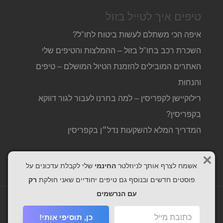
טיפים איך לטייל בזול
איפה הכי משתלם לעשות ביטוח לחו"ל?
השכרת רכב בחו"ל בזול – ההמלצות והטיפים שלי
האתרים המובילים להזמנת הטיול המושלם – טיפים
והנחות
רילוקיישן לקפריסין – למה בחרנו לעבור לגור דווקא
בקפריסין?
המדריך המלא להשקעות נדל״ן בקפריסין
×
אשמח לצרף אותך לניוזלטר
החינמי
שלי לקבלת עדכונים על
פוסטים חדשים ובנוסף גם טיפים יחודיים שאני חולקת
רק
עם הנרשמים
www.trvbox.co.il © 2026
כן, תוסיפי אותי!