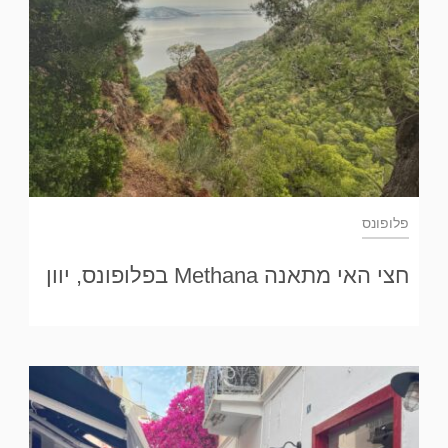
פלופונס
חצי האי מתאנה Methana בפלופונס, יוון