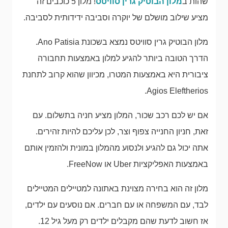
שהות ב
מלון הבוטיק גרין סוויטס
! מלון 5 כוכבים זה
מציע שילוב מושלם של יוקרה וסביבה ידידותית לסביבה.
מלון הבוטיק גרין סוויטס נמצא בשכונת Ano Patisia.
הדרך הטובה ביותר להגיע למלון באמצעות תחבורה
ציבורית היא באמצעות המטרו, מכיוון שהוא קרוב לתחנת
Agios Eleftherios.
אם יש לכם רכב שכור, המלון מציע חניה בתשלום. עם
זאת, חניון החנייה צפוף וצר, לכן עליכם להיות זהירים.
אתה יכול גם להגיע ולנסוע מהמלון במונית ולהזמין אותם
באמצעות האפליקציות Uber או FreeNow.
מלון זה הוא בחירה מצוינת באתונה למטיילים המטיילים
לבד, עם המשפחה או עם חברים. אם נוסעים עם ילדים,
אז חשוב לדעת שהם מקבלים ילדים רק מעל גיל 12.