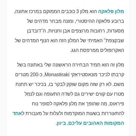
מלון פלאקה
הוא מלון 3 כוכבים הממוקם במרכז אתונה,
ברובע פלאקה ההיסטורי, ומונה מבחר מדהים של
מסעדות, רחובות מרוצפים אבן וחנויות. ה"דובדבן
שבקצפת" האמיתי של המלון הזה הוא הנוף המדהים של
האקרופוליס ממרפסת הגג.
מלון זה הוא תמיד הבחירה הראשונה שלי באתונה בשל
קרבתו לכיכר מונאסטיראקי Monastiraki, כ-200 מטרים
משם. לא רק שזה מקום שוקק לבקר בו, בכיכר יש תחנת
מטרו עם קווים ישירים גם לשדה התעופה וגם לנמל
פיראוס, מה שהופך את מלון פלאקה לסופר נוח
להתעוררות בשעות המוקדמות ולעלות על מעבורת ל
אחד
המקומות האהובים עליכם. ביוון
.