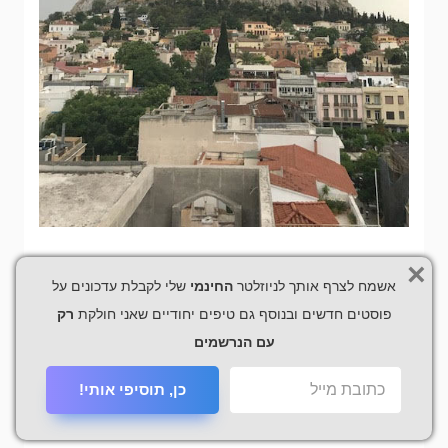
×
אשמח לצרף אותך לניוזלטר
החינמי
שלי לקבלת עדכונים על
מלון Adams – מלון
פוסטים חדשים ובנוסף גם טיפים יחודיים שאני חולקת
רק
חסכוני
עם הנרשמים
מומלץ על ידי Aimee מ-Snap Happy Travel
כן, תוסיפי אותי!
מלון
אדמס
הוא בחירה פנטסטית ידידותית לתקציב עבור