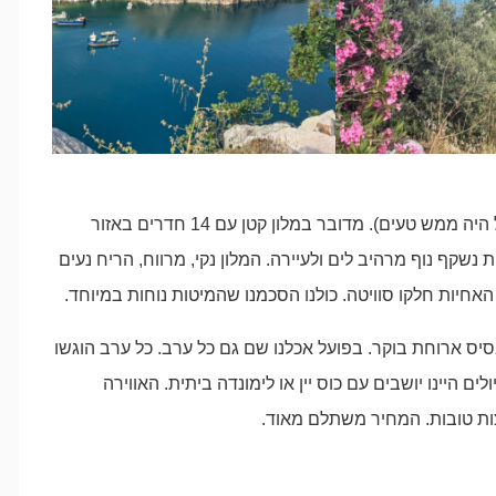
נשארנו לארוחת ערב במלון (וככה היה בכל לילה כי האוכל היה ממש טעים). מדובר במלון קטן עם 14 חדרים באזור
קף נוף מרהיב לים ולעיירה. המלון נקי, מרווח, הריח נעים
אחיות חלקו סוויטה. כולנו הסכמנו שהמיטות נוחות במיוחד.
 בסיס ארוחת בוקר. בפועל אכלנו שם גם כל ערב. כל ערב הוגשו
ם היינו יושבים עם כוס יין או לימונדה ביתית. האווירה
צות טובות. המחיר משתלם מאוד.