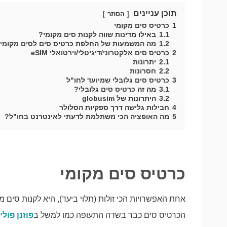
תוכן עניינים
הסתר
1
כרטיס סים מקומי
1.1
באילו מדינות שווה לקנות סים מקומי?
1.2
מה המשמעות של החלפת כרטיס סים לסים מקומי
2
כרטיס סים אלקטרוני/דיגיטלי/וירטואלי eSIM
2.1
יתרונות
2.2
חסרונות
3
כרטיס סים גלובלי שמיועד לחו"ל
3.1
מה זה כרטיס סים גלובלי?
3.2
היתרונות של globusim
4
חבילות גלישה דרך ספקיות הסלולר
5
מה האופציה הכי משתלמת לדעתי לאינטרנט בחו"ל?
כרטיס סים מקומי
אחת האפשרויות הכי זולות (תלוי ביעד), היא לקנות סים מ
הכרטיס סים כבר בשדה התעופה כמו למשל ב
פוזנן פולין