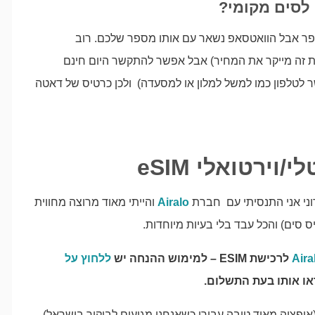
לסים מקומי?
 אבל הוואטסאפ נשאר עם אותו מספר שלכם. רוב
ת זה מייקר את המחיר) אבל אפשר להתקשר היום חינם
לטלפון כמו למשל למלון או למסעדה) ולכן כרטיס של דאטה
וירטואלי eSIM
ני אני התנסיתי עם חברת
Airalo
והייתי מאוד מרוצה מחווית
ים) והכל עבד בלי בעיות מיוחדות.
Aira
לרכישת ESIM – למימוש ההנחה יש
ללחוץ על
ראו אותו בעת התשלום.
אופציה מאוד טובה עבורי כשאנחנו מגיעים לביקור בישראל).