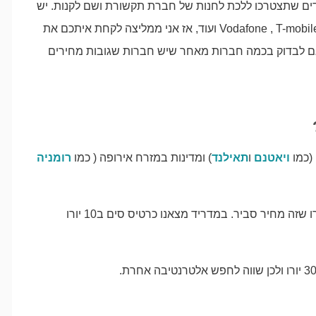
ש יעדים שתצטרכו ללכת לחנות של חברת תקשורת ושם לקנות. יש
חנויות שדורשות לראות דרכון בעיקר חברות גדולות כמו Vodafone , T-mobile ועוד, אז אני ממליצה לקחת איתכם את
 גם לבדוק בכמה חברות מאחר שיש חברות שגובות מחירים
(כמו
ויאטנם
ו
תאילנד
) ומדינות במזרח אירופה ( כמו
רומניה
המחירים נעים בין 10-25 יורו שזה מחיר סביר. במדריד מצאנו כרטיס סים ב10 יורו