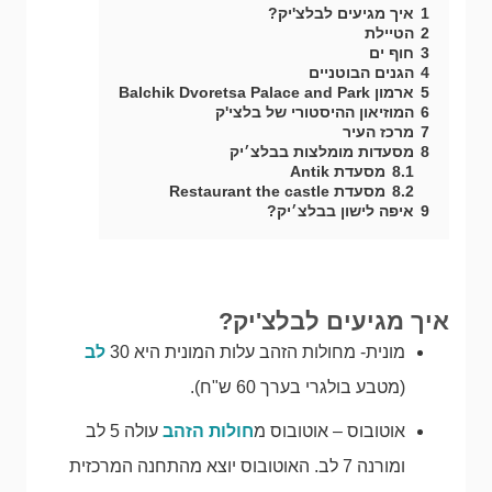
1
איך מגיעים לבלצ'יק?
2
הטיילת
3
חוף ים
4
הגנים הבוטניים
5
ארמון Balchik Dvoretsa Palace and Park
6
המוזיאון ההיסטורי של בלצי'ק
7
מרכז העיר
8
מסעדות מומלצות בבלצ׳יק
8.1
מסעדת Antik
8.2
מסעדת Restaurant the castle
9
איפה לישון בבלצ׳יק?
איך מגיעים לבלצ'יק?
מונית- מחולות הזהב עלות המונית היא 30
לב
(מטבע בולגרי בערך 60 ש"ח).
אוטובוס – אוטובוס מ
חולות הזהב
עולה 5 לב
ומורנה 7 לב. האוטובוס יוצא מהתחנה המרכזית