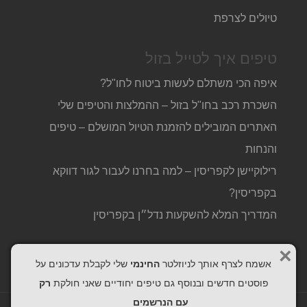
טיולים לצרפת
טיפים איך לטייל בזול
איפה הכי משתלם לעשות ביטוח לחו"ל?
השכרת רכב בחו"ל בזול – ההמלצות והטיפים שלי
האתרים המובילים להזמנת הטיול המושלם – טיפים
והנחות
רילוקיישן לקפריסין – למה בחרנו לעבור לגור דווקא
בקפריסין?
המדריך המלא להשקעות נדל״ן בקפריסין
×
אשמח לצרף אותך לניוזלטר
החינמי
שלי לקבלת עדכונים על
פוסטים חדשים ובנוסף גם טיפים יחודיים שאני חולקת
רק
עם הנרשמים