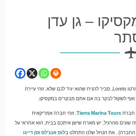
קסיקו – גן עדן
תר
אם תשאלו מישהו שגר במקסיקו אם הוא שמע על העיר לורטו Loreto, סביר להניח שהוא יגיד לכם שלא. זוהי עיירה
ה ואף לשקול לבקר בה אם אתם מבקרים במקסיקו.
ך חברת
Tierra Marina Tours
. זוהי חברה אמריקאית
ה שונים מהרגיל. יש מארח שישן איתכם בבית, הוא אחראי על
החברה) . את הטיול שלנו התחלנו ב
לוס אנג'לס
ו
סן דייגו