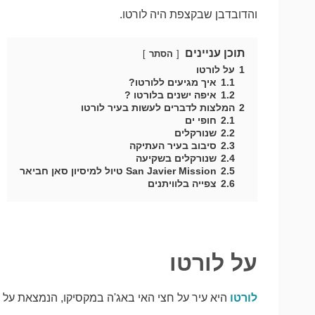
והדובדבן שבקצפת היה לורטו.
תוכן עניינים
הסתר
1
על לורטו
1.1
איך מגיעים ללורטו?
1.2
איפה ישנים בלורטו ?
2
המלצות לדברים לעשות בעיר לורטו
2.1
חופי ים
2.2
שנורקלים
2.3
סיבוב בעיר העתיקה
2.4
שנורקלים בשקיעה
2.5
San Javier Mission טיול למיסיון סאן חביאר
2.6
צפייה בלוויתנים
על לורטו
לורטו
היא עיר על חצי האי באג'ה במקסיקו, הנמצאת על מ