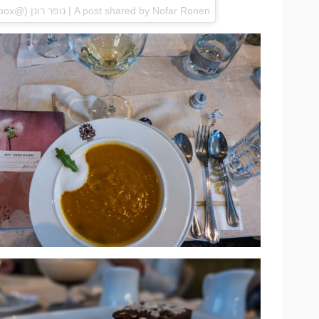
Nofar Ronen | נופר רונן
A post shared by
(@trvbox) on