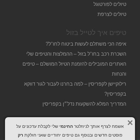
טיולים לפורטוגל
טיולים לצרפת
טיפים איך לטייל בזול
איפה הכי משתלם לעשות ביטוח לחו"ל?
השכרת רכב בחו"ל בזול – ההמלצות והטיפים שלי
האתרים המובילים להזמנת הטיול המושלם – טיפים
והנחות
רילוקיישן לקפריסין – למה בחרנו לעבור לגור דווקא
בקפריסין?
המדריך המלא להשקעות נדל״ן בקפריסין
×
אשמח לצרף אותך לניוזלטר
החינמי
שלי לקבלת עדכונים על
פוסטים חדשים ובנוסף גם טיפים יחודיים שאני חולקת
רק