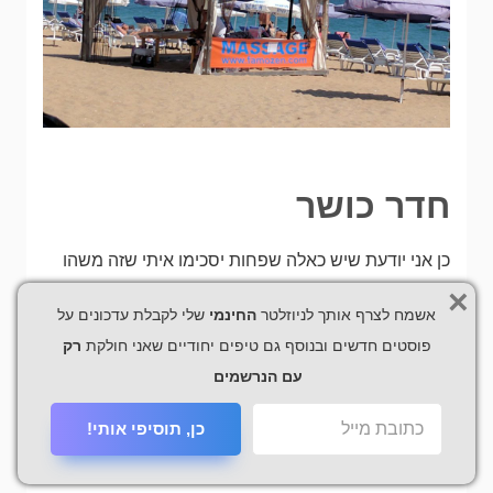
חדר כושר
כן אני יודעת שיש כאלה שפחות יסכימו איתי שזה משהו
×
שכדאי לעשות בחופשה, אבל אנחנו אוהבים ללכת לחדר
אשמח לצרף אותך לניוזלטר
החינמי
שלי לקבלת עדכונים על
כושר בחופשות ובמיוחד לחדר כושר שיש ממנו נוף לים.
פוסטים חדשים ובנוסף גם טיפים יחודיים שאני חולקת
רק
היה לנו חדר כושר גם במלון, אבל הוא היה די חנוק ולא
עם הנרשמים
גדול מספיק. מצאנו חדר כושר גדול, מרווח, עם מכשירים
כן, תוסיפי אותי!
חדשים ונוף מקסים Seaview fitness
הוראות הגעה
.
הכניסה אליו עולה 6 לב ויש שם מקלחת וחדר הלבשה.