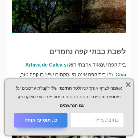
לשבת בבתי קפה נחמדים
בית קפה שמאוד אהבתי הוא
Arhiva de Cafea și
Ceai
, זהו בית קפה אינטימי ומקסים שיש בו קפה טוב,
×
עוגות טובות (אנחנו לקחנו עוגת שקדים שהיתה מוצלחת),
אשמח לצרף אותך לניוזלטר
החינמי
שלי לקבלת עדכונים על
מיצים שונים (אנחנו לקחנו מיץ אגסים בבקבוק) ויש שם
פוסטים חדשים ובנוסף גם טיפים יחודיים שאני חולקת
רק
גם תפריט אוכל ויינות (
מפת הגעה
).
עם הנרשמים
כן, תוסיפי אותי!