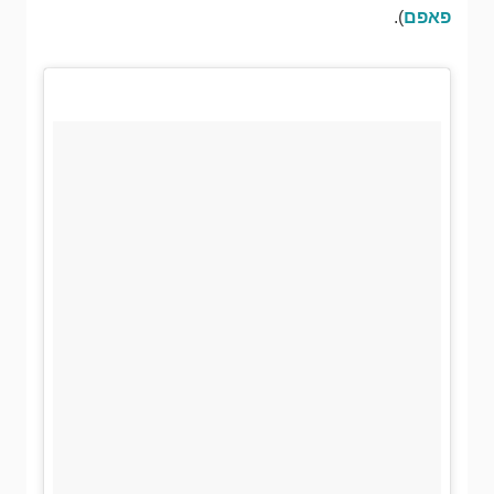
פאפם
).