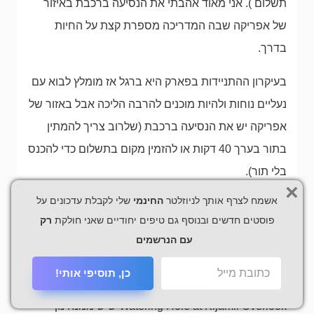
תשלום ). אני מאוד אהבתי את הנסיעה ברכבת באיזור
של אפריקה שבה המדריכה מספרת קצת על החיות
בדרך.
בעיקרון ההתניידות בפארק היא ברגל אז מומלץ לבוא עם
נעליים נוחות ולהיות מוכנים להרבה הליכה אבל באזור של
אפריקה יש את הנסיעה ברכבת (שלרוב צריך להמתין
בתור בערך 40 דקות או להזמין מקום בתשלום כדי להכנס
בלי תור).
×
אשמח לצרף אותך לניוזלטר
החינמי
שלי לקבלת עדכונים על
יש גם מופע קצר של צ'יטה שהיא רצה אחרי בובה. למה
פוסטים חדשים ובנוסף גם טיפים יחודיים שאני חולקת
רק
המופע קצר? כי הצ'יטה רצה כל כך מהר שרואים אותה
עם הנרשמים
רק לשתי שניות אבל זה עדיין מגניב לראות.
כן, תוסיפי אותי!
יש בפארק הרבה מסעדות. אנחנו אכלנו במסעדה The
Watering Hole at Kijamii Overlook שיש ממנה נוף