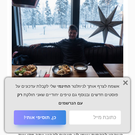
×
אשמח לצרף אותך לניוזלטר
החינמי
שלי לקבלת עדכונים על
איזה לבוש צריך להביא לבקתות
פוסטים חדשים ובנוסף גם טיפים יחודיים שאני חולקת
רק
בחורף
עם הנרשמים
הטיול שלנו התקיים בסוף ינואר- תחילת פברואר ובאזור
כן, תוסיפי אותי!
של הבקתות הטמפרטורה היתה בסביבות 20- מעלות.