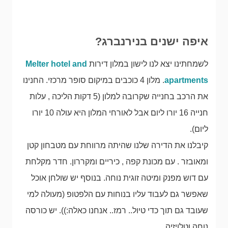
איפה ישנים בנירנברג?
לשמחתינו יצא לנו לישון במלון דירות
Melter hotel and
apartments
. מלון 4 כוכבים במיקום סופר מרכזי. החנינו
את הרכב בחנייה שקרובה למלון (5 דקות הליכה , עלות
חנייה 16 יורו ליום אבל לאורחי המלון היא עולה 10 יורו
ליום).
קיבלנו את הדירה שלנו שהיתה מרווחת עם מטבחון קטן
ומאובזר . עם מכונת קפה , כיריים ומקררון. חדר מקלחת
עם דוש מפנק ומיטה זוגית נוחה. בנוסף יש שולחן אוכל
שאפשר גם לעבוד עליו בנוחות עם הלפטופ (מעולה למי
שעובד גם תוך כדי טיול.. רמז.. אנחנו כאלה:)). יש כורסה
נוחה וטלויזיה.