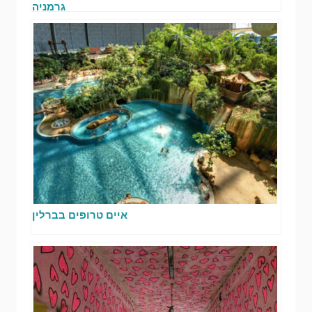
גרמניה
איים טרופים בברלין