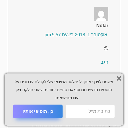
Nofar
אוקטובר 1, 2018 בשעה 5:57 pm
🙂
הגב
×
אשמח לצרף אותך לניוזלטר
החינמי
שלי לקבלת עדכונים על
פוסטים חדשים ובנוסף גם טיפים יחודיים שאני חולקת
רק
איתן
עם הנרשמים
ספטמבר 22, 2018 בשעה 9:06 am
כן, תוסיפי אותי!
היי נופר, תודה רבה על הטיפים, כייף לקרוא ברור ופשוט.
בעניין ביטוח נסיעות לחו"ל אני לא מסכים איתך.