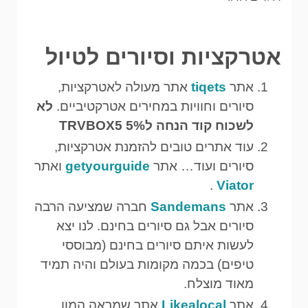
אטרקציות וסיורים לטיול
אתר
tiqets
אתר מעולה לאטרקציות,
סיורים וחוויות במחירים אטרקטיביים.
לא
לשכוח קוד הנחה ל5% TRVBOX5
עוד אתרים טובים להזמנת אטרקציות,
סיורים ועוד… אתר
getyourguide
ואתר
.
Viator
אתר
Sandemans
חברה שמציעה הרבה
סיורים אבל גם סיורים בחינם. לנו יצא
לעשות איתם סיורים בחינם (מבוססי
טיפים) בכמה מקומות בעולם והיה תמיד
מאוד מוצלח.
אתר
Likealocal
אתר שמראה המון