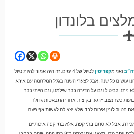
לצים בלונדון
ה״ב
ואני מ
קפריסין
לטיול של 4 ימים. זה היה אמור להיות טיול
נו עושים כל שנה, אבל לצערי השנה בגלל המלחמה עם איראן
א ניתנו לביטול וגם על הדירה כבר שילמנו, וגם הייתי כבר
כמה שבועות כשהמצב יירגע. בקיצור, אחרי התבאסות גדולה
 את הטיול לזמן איכות לבד שלא יצא לנו לעשות אף פעם.
כירה, אבל לא סתם בתי קפה, אלא בתי קפה איכותיים
וקטנים. ובהתחשב בזה שהייתי בהריון מתקדם עם קושי ללכת יותר מדי, מצאנו את עצמנו ב־9 בתי קפה שונים ברחבי