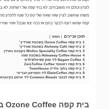
משהו שחשוב לציין שזה שאח שלי טס כל שנה ללונדון מה
קפה שהוא רוצה לבקר בהם אז ככה יצא שבכל אזור שהיינ
תוכן עניינים
הסתר
1
בית קפה Ozone Coffee בשכונת שורדיץ׳
2
בית קפה Alchemy Café בשכונת שורדיץ׳
3
בית קפה Wolfox Speciality Coffee בקובנט גארדן
4
Hideaway Coffee House בשכונת סוהו
5
Nagare Coffee ליד שוק ספיטלפילדס
6
בית קפה ויאטנמי ZeroToOne Coffee
7
בית קפה בתוך גלריה TownHouse
8
בית קפה ElwinCoffee ליד המוזיאון הבריטי
9
בית קפה לבנוני Common Breads ליד ארמון בקינגהאם
בית קפה Ozone Coffee בשכונת שורדיץ׳