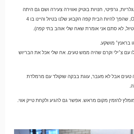
ריות, גרפיטי, חנויות בוטיק ואווירה צעירה ושם גם היתה
הדירה שישנו בה. שם תמצאו את בית קפה Ozone Coffee, שהפך להיות הבית קפה הקבוע שלנו בטיול והיינו בו 4
 בראנץ׳ מושקע.
ו עם צ׳ילי וקרם שהיה ממש טעים. אח שלי אכל את הבריוש
ה טעים אבל לא מעבר, עוגת בבקה שוקולד עם מרמלדת
ה.
ומלץ להזמין מקום מראש. אפשר גם להגיע ולקחת טייק אווי.