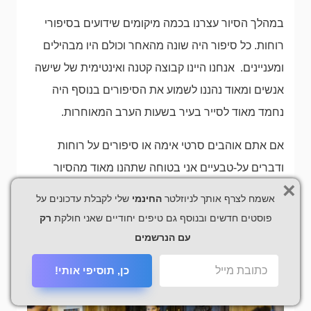
במהלך הסיור עצרנו בכמה מיקומים שידועים בסיפורי
רוחות. כל סיפור היה שונה מהאחר וכולם היו מבהילים
ומעניינים. אנחנו היינו קבוצה קטנה ואינטימית של שישה
אנשים ומאוד נהננו לשמוע את הסיפורים בנוסף היה
נחמד מאוד לסייר בעיר בשעות הערב המאוחרות.
אם אתם אוהבים סרטי אימה או סיפורים על רוחות
ודברים על-טבעיים אני בטוחה שתהנו מאוד מהסיור
×
הזה. זהו סיור שמתאים גם לנוער ולמבוגרים. והוא מועבר
אשמח לצרף אותך לניוזלטר
החינמי
שלי לקבלת עדכונים על
במספר שפות : אנגלית, צרפתית, ספרדית ואיטלקית.
פוסטים חדשים ובנוסף גם טיפים יחודיים שאני חולקת
רק
עם הנרשמים
כן, תוסיפי אותי!