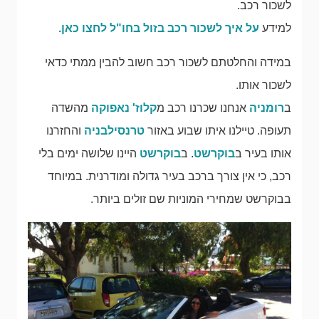
לשכור רכב.
למידע
על איך לשכור רכב בזול בחו"ל לחצו כאן.
במידה והחלטתם לשכור רכב חשוב להבין ממתי כדאי
לשכור אותו.
ב
רומניה
אנחנו שכרנו רכב מ
קלוז' נאפוקה
מהשדה
תעופה. טיילנו איתו שבוע באזור
טרנסילבניה
והחזרנו
אותו בעיר ב
בוקרשט
. ב
בוקרשט
היינו שלושה ימים בלי
רכב, כי אין צורך ברכב בעיר גדולה ומודרנית. במיוחד
בבוקרשט שמחירי המוניות שם זולים ביותר.