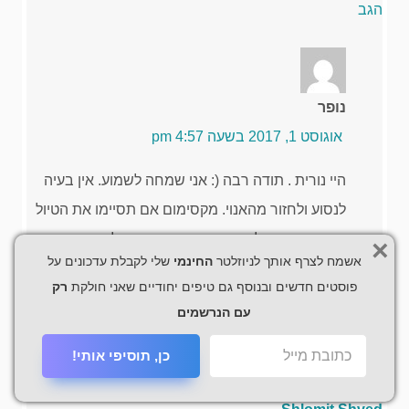
הגב
נופר
אוגוסט 1, 2017 בשעה 4:57 pm
היי נורית . תודה רבה (: אני שמחה לשמוע. אין בעיה
לנסוע ולחזור מהאנוי. מקסימום אם תסיימו את הטיול
בדרום אפשר לקחת טיסת פנים חזרה להאנוי . זה מה
×
אשמח לצרף אותך לניוזלטר
החינמי
שלי לקבלת עדכונים על
שאני עשיתי בפעם הראשונה שהייתי שם.
פוסטים חדשים ובנוסף גם טיפים יחודיים שאני חולקת
רק
הגב
עם הנרשמים
כן, תוסיפי אותי!