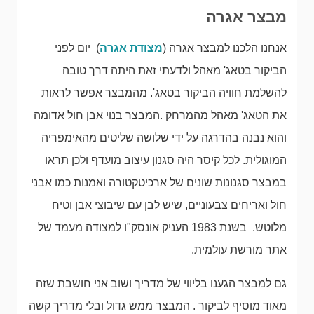
מבצר אגרה
אנחנו הלכנו למבצר אגרה (
מצודת אגרה
) יום לפני
הביקור בטאג' מאהל ולדעתי זאת היתה דרך טובה
להשלמת חוויה הביקור בטאג'. מהמבצר אפשר לראות
את הטאג' מאהל מהמרחק .המבצר בנוי אבן חול אדומה
והוא נבנה בהדרגה על ידי שלושה שליטים מהאימפריה
המוגולית. לכל קיסר היה סגנון עיצוב מועדף ולכן תראו
במבצר סגנונות שונים של ארכיטקטורה ואמנות כמו אבני
חול ואריחים צבעוניים, שיש לבן עם שיבוצי אבן וטיח
מלוטש. בשנת 1983 העניק אונסק"ו למצודה מעמד של
אתר מורשת עולמית.
גם למבצר הגענו בליווי של מדריך ושוב אני חושבת שזה
מאוד מוסיף לביקור . המבצר ממש גדול ובלי מדריך קשה