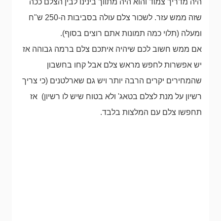
היה מדריך צמוד והוא היה מתווך בינינו לבין הצלם ככה
שזה ממש עזר. לשכור צלם עולה בסביבות ה-250 ש"ח
ומעלה (תלוי כמה תמונות אתם רוצים בסוף).
אם ממש חשוב לכם שיהיה איתכם צלם ברמה גבוהה אז
יש אפשרות לחפש מראש צלם אבל קחו בחשבון
שהמחירים יקרים הרבה יותר ויש גם שארלטנים (כי צריך
רשיון על מנת לצלם בטאג' ולא בטוח שיש לו רשיון) אז
תחפשו צלם עם המלצות בלבד.