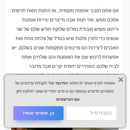
אם אתם חובבי אומנות מקומית , אז החנות הזאת תרשים
אתכם ממש. זוהי חנות שבה מייצרים יצירות אומנות
וריהוט משיש (עבודת נמלים שלוקח חודש שלם של שני
אנשים כדי להכין פלטת שיש בגודל של צלחת אחת ואת
האבנים ליצירות הם מייבאים ממקומות שונים בעולם). יש
אפשרות לרכוש שם את האומנות והם שולחים אותה
לבית שלכם. המחירים יחסית יקרים אבל מדובר
בהשקעה מטורפת של כל מוצר ואם בא לכם רק מזכרת
×
אשמח לצרף אותך לניוזלטר
החינמי
שלי לקבלת עדכונים על
אז יש שם אופציות למזכרות קטנות יותר במחירים זולים
פוסטים חדשים ובנוסף גם טיפים יחודיים שאני חולקת
רק
יותר (
מפת הגעה
).
עם הנרשמים
כן, תוסיפי אותי!