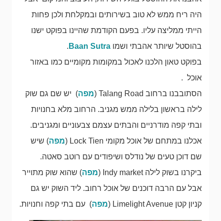
היה ריח ממש לא טוב בשירותים ובמקלחת ולכן פחות
הייתי ממליצה עליו. בפעם הקודמת שהיינו בפוקט ישנו
בהוסטל שיותר אהבתי ושמו
Baan Sutra
.
בפוקט טאון הלכנו לאכול במקומות מקומיים כמו באזור
אוכל .
הסתובבנו ברחוב Talang Road (
מפה
) יש שם גם שוק
לילה בראשון בלילה ממש מגניב. הרחוב מלא בחנויות
ובתי קפה מודרניים והבתים עצמם צבעוניים ומגניבים.
אכלנו במתחם של אוכל מקומי Lock Tien (
מפה
) שיש
שם דוכן טעים של נודלס ושיפודים עם רוטב סאטה.
ביקרנו בשוק לילה Indy market (
מפה
) שהוא שוק מתוייר
אבל עם הרבה דוכנים של אוכל רחוב. ליד השוק יש גם
קניון קטן Limelight Avenue (
מפה
) עם בתי קפה וחנויות.