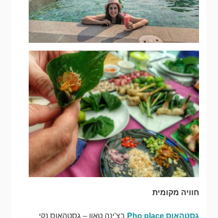
חוויה מקומית
גסטהאוס Pho place
בצ'ינה טאון – גסטהאוס נקי