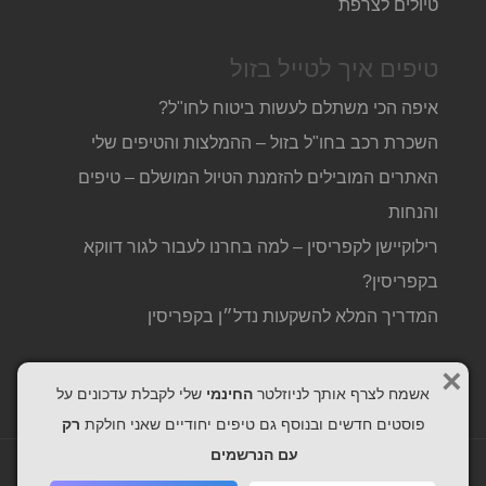
טיולים לצרפת
טיפים איך לטייל בזול
איפה הכי משתלם לעשות ביטוח לחו"ל?
השכרת רכב בחו"ל בזול – ההמלצות והטיפים שלי
האתרים המובילים להזמנת הטיול המושלם – טיפים
והנחות
רילוקיישן לקפריסין – למה בחרנו לעבור לגור דווקא
בקפריסין?
המדריך המלא להשקעות נדל״ן בקפריסין
×
אשמח לצרף אותך לניוזלטר
החינמי
שלי לקבלת עדכונים על
פוסטים חדשים ובנוסף גם טיפים יחודיים שאני חולקת
רק
עם הנרשמים