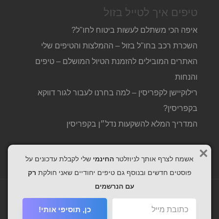
טיפים איך לטייל בזול
איפה הכי משתלם לעשות ביטוח לחו"ל?
השכרת רכב בחו"ל בזול – ההמלצות והטיפים שלי
האתרים המובילים להזמנת הטיול המושלם – טיפים
והנחות
רילוקיישן לקפריסין – למה בחרנו לעבור לגור דווקא
בקפריסין?
המדריך המלא להשקעות נדל״ן בקפריסין
×
אשמח לצרף אותך לניוזלטר
החינמי
שלי לקבלת עדכונים על
פוסטים חדשים ובנוסף גם טיפים יחודיים שאני חולקת
רק
עם הנרשמים
www.trvbox.co.il © 2026
כן, תוסיפי אותי!