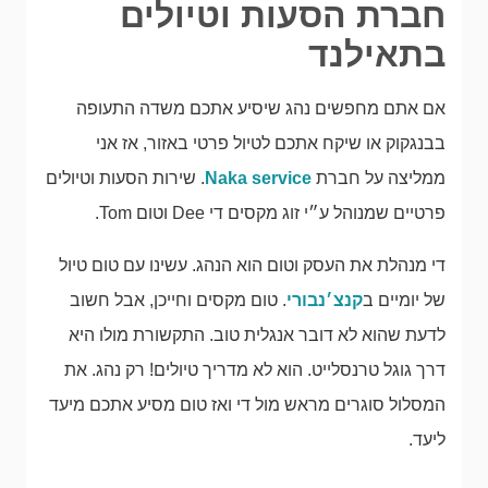
חברת הסעות וטיולים
בתאילנד
אם אתם מחפשים נהג שיסיע אתכם משדה התעופה
בבנגקוק או שיקח אתכם לטיול פרטי באזור, אז אני
ממליצה על חברת
Naka service
. שירות הסעות וטיולים
פרטיים שמנוהל ע״י זוג מקסים די Dee וטום Tom.
די מנהלת את העסק וטום הוא הנהג. עשינו עם טום טיול
של יומיים ב
קנצ׳נבורי
. טום מקסים וחייכן, אבל חשוב
לדעת שהוא לא דובר אנגלית טוב. התקשורת מולו היא
דרך גוגל טרנסלייט. הוא לא מדריך טיולים! רק נהג. את
המסלול סוגרים מראש מול די ואז טום מסיע אתכם מיעד
ליעד.