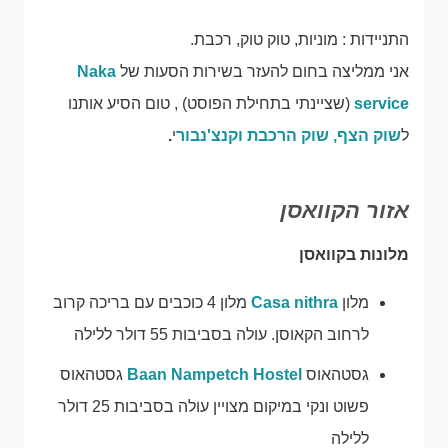
התניידות : מוניות, טוק טוק, רכבת.
אני ממליצה בחום להעזר בשירות הסעות של
Naka
service
(שציינתי בתחילת הפוסט) , טום הסיע אותנו
ל
שוק הצף, שוק הרכבת וקנצ'נבור
י
.
אזור הקוואסן
מלונות בקוואסן
מלון
Casa nithra
מלון 4 כוכבים עם בריכה קרוב
לרחוב הקאוסן. עולה בסביבות 55 דולר ללילה
גסטהאוס
Baan Nampetch Hostel
גסטהאוס
פשוט ונקי במיקום מצויין עולה בסביבות 25 דולר
ללילה