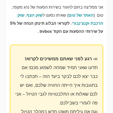
אני ממליצה בחום להעזר בשירות הסעות של נהג מקומי,
טום (
האתר של טום
) שאיתו נסענו ל
שוק הצף, שוק
הרכבת וקנצ'נבור
י.
לקוראי הבלוג תינתן הנחה של 5%
על שירותי ההסעות עם הקוד trvbox .
📣
רגע לפני שאתם ממשיכים לקרוא!
תדעו שאני תמיד שמחה לשמוע מכם! אם
כבר יצא לכם לבקר ביעד הזה – תכתבו לי
בתגובות איך הייתה החוויה שלכם, ואם יש
לכם שאלות או התלבטויות לגבי הטיול – אני
פה לגמרי בשבילכם.
וגם אם גיליתם משהו חדש במהלך הטיול