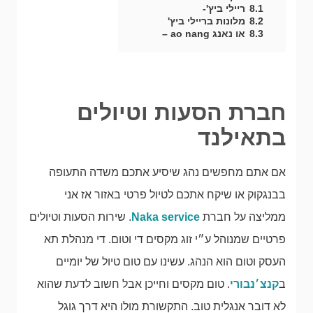
8.1
ריילי ביץ'-
8.2
מלונות בריילי ביץ'
8.3
או נאנג ao nang –
חברת הסעות וטיולים
בתאילנד
אם אתם מחפשים נהג שיסיע אתכם משדה התעופה
בבנגקוק או שיקח אתכם לטיול פרטי באזור אז אני
ממליצה על חברת
Naka service
. שירות הסעות וטיולים
פרטיים שמנוהל ע״י זוג מקסים די וטום. די מנהלת תא
העסק וטום הוא הנהג. עשינו עם טום טיול של יומיים
ב
קנצ׳נבורי
. טום מקסים וחייכן אבל חשוב לדעת שהוא
לא דובר אנגלית טוב. התקשורת מולו היא דרך גוגל