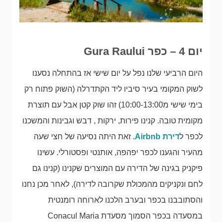
יום 4 – כפר Gura Raului
היום הרביעי שלנו נפל על יום שישי אז בהתחלה נסענו
לשוק המקומי בעיר סיביו ליד הקתדרלה (השוק פתוח רק
בימי שישי מ10:00-13:00) זהו שוק קטן אבל עם תוצרת
מקומית טובה. קנינו פירות, ירקות , דבש וגבינות והמשכנו
לכפר ל
דירת Airbnb.
זאת היתה נסיעה של חצי שעה
מהעיר והגענו לכפר יפהפה, אותנטי ופסטורלי. עשינו
פיקניק בגינה של הדירה עם המוצרים שקנינו (קנינו גם
לחם ונקניקים מהמכולת שקרובה לדירה), לאחר מכן נחנו
והסתובבנו בכפר ובערב הלכנו לארוחה רומנטית
במסעדה בכפר הסמוך מסעדת Conacul Maria