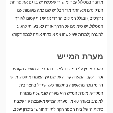
מדובר במסלול קצר ומישורי שעכשיו יש בו גם את פריחת
הנרקיסים (לא יותר מדי אבל יש שם כמה מקומות עם
נרקיסים ) ובגלל המיקום ההררי אז יש נוף קסום לאורך
המסלול. יש סימונים על הדרך אז זה לא בעייתי להגיע
למערה (למרות שאיכשהו אני איבדתי אותה לכמה דקות)
מערת המייש
האתר אומץ ע"י המשרד לאיכות הסביבה מועצה מקומית
זכרון יעקב. המערה קרויה על שם עץ הצומח מתוכה, מייש
דרומי נזכר מראשונה בתלמוד כעץ שגדל בחצר בית
המקדש. מערת המייש היא מערה שנמשכת ממזרח
למערב באורך 40 מ'. מערת המייש מאומצת ע"י שכבת
כיתות ה' של בית הספר הקהילתי "החורש" בזכרון יעקב.