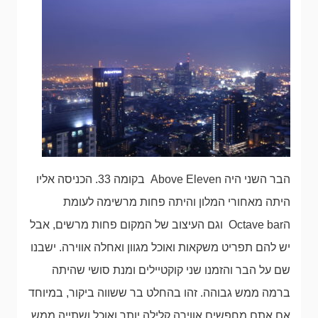
הבר השני היה Above Eleven בקומה 33. הכניסה אליו
היתה מאחורי המלון והיתה פחות מרשימה לעומת
הOctave bar וגם העיצוב של המקום פחות מרשים, אבל
יש להם תפריט משקאות ואוכל מגוון ואחלה אווירה. ישבנו
שם על הבר והזמנו שני קוקטיילים ומנת סושי שהיתה
ברמה ממש גבוהה. זהו בהחלט בר ששווה ביקור, במיוחד
אם אתם מחפשים אווירה קלילה יותר ואוכל ושתייה ממש