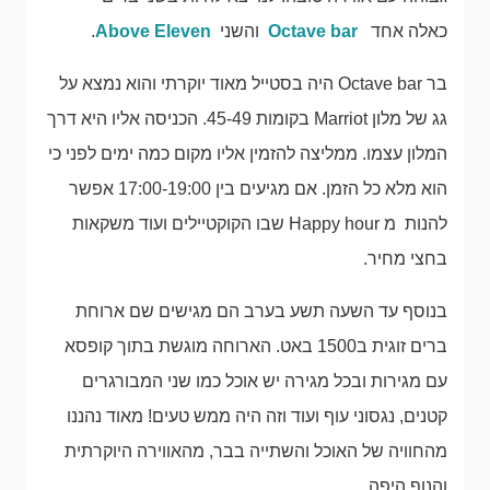
כאלה אחד
Octave bar
והשני
Above Eleven
.
בר Octave bar היה בסטייל מאוד יוקרתי והוא נמצא על
גג של מלון Marriot בקומות 45-49. הכניסה אליו היא דרך
המלון עצמו. ממליצה להזמין אליו מקום כמה ימים לפני כי
הוא מלא כל הזמן. אם מגיעים בין 17:00-19:00 אפשר
להנות מ Happy hour שבו הקוקטיילים ועוד משקאות
בחצי מחיר.
בנוסף עד השעה תשע בערב הם מגישים שם ארוחת
ברים זוגית ב1500 באט. הארוחה מוגשת בתוך קופסא
עם מגירות ובכל מגירה יש אוכל כמו שני המבורגרים
קטנים, נגסוני עוף ועוד וזה היה ממש טעים! מאוד נהננו
מהחוויה של האוכל והשתייה בבר, מהאווירה היוקרתית
והנוף היפה.