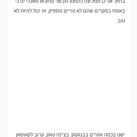
בחוץ. אני כן ממליצה להמנע מבשר טחון או מאכלי ים כי
באמת במקרים שהם לא טריים מספיק, זה יכול להיות לא
טוב.
ישנו בכמה אזורים בבנגקוק: בצ'ינה טאון, קרוב לקאוסאן