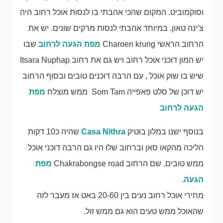
וסוקמוביט. המקום שהכי אהבתי בו לנסות אוכל רחוב היה
צ'ינה טאון. במיוחד אהבתי לנסות מרקים שונים. יש את
הרחוב הראשי Charoen krung
מפת הגעה לרחוב
שבו
יש המון דוכני אוכל רחוב ויש גם את רחוב Itsara Nuphap
שיש בו שוק אוכל , עם הרבה דוכנים טובים ובסוף הרחוב
יש דוכן של סלט פאפייה Som Tam ממש מוצלח
מפת
הגעה לרחוב
בנוסף ישנו במלון בוטיק
Casa Nithra
שהיה כ10 דקות
הליכה מהקאו סאן וברחוב שלו היו גם הרבה דוכני אוכל
ממש טובים. שם הרחוב Chakrabongse road
מפת
הגעה
.
מחירי אוכל רחוב נעים בין 20-60 באט אז מעבר לזה
שהאוכל ממש טעים הוא גם ממש זול.