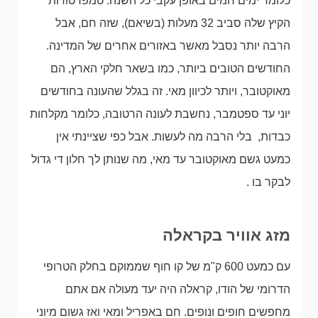
כלומר ימים חמים באופן עקבי כל השנה. טמפרטורות
הקיץ שלה סביב 32 מעלות (בשיאם), שזה חם, אבל
הרבה יותר נסבל מאשר באזורים אחרים של המדינה.
החודשים הטובים ביותר, כמו בשאר חלקי הארץ, הם
מאוקטובר, ויותר לכיוון מאי. זה בגלל שהעונה בחודשים
יוני עד ספטמבר, נחשבת לעונה הרטובה, כלומר מקלחות
כבדות, בלי הרבה מה לעשות. אבל כפי שציינתי אין
כמעט גשם מאוקטובר עד מאי, מה שנותן לך חלון די גדול
לבקר בו .
מזג אוויר בקראלה
עם כמעט 600 ק"מ של קו חוף שממוקם בחלק הטרופי
הדרומי של הודו, קראלה היה יעד מעולה אם אתם
מחפשים חופים ונופים. חם באפריל ומאי ואז גשום מיוני