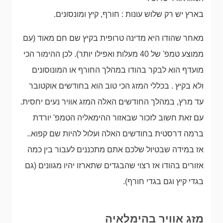
בארץ יש רק שלוש עונות : חורף, קיץ ומונסונים.
מאחר שהודו היא מדינה טרופית בקיץ שם חם מאוד (עם
ממוצע טמפ' של 40 מעלות ואפילו יותר). לכן ההימור הכי
מועדף הוא לבקר בהודו במהלך החורף או המונוסונים
ולא בקיץ . בכללי המזג הכי טוב הוא בחודשים אוקטובר
עד מרץ, במהלך החודשים האלה המזג אוויר נעים יחסית.
עם זאת חשוב לזכור שבאזור ההימאליה הטמפ' יורדת
ברמה דרסטית בחודשים האלה ועלול להיות שם קפוא..
אז במידה שבטיול שלכם אתם מתכננים לעבור בין כמה
אזורים בהודו אז רצוי שהבגדים שתארזו יהיו מגוונים (גם
בגדי קיץ וגם בגדי חורף).
מזג אוויר בהימלאיה