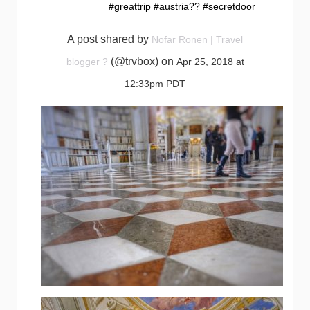
#greattrip #austria?? #secretdoor
A post shared by
Nofar Ronen | Travel
(@trvbox) on
blogger ?
Apr 25, 2018 at
12:33pm PDT