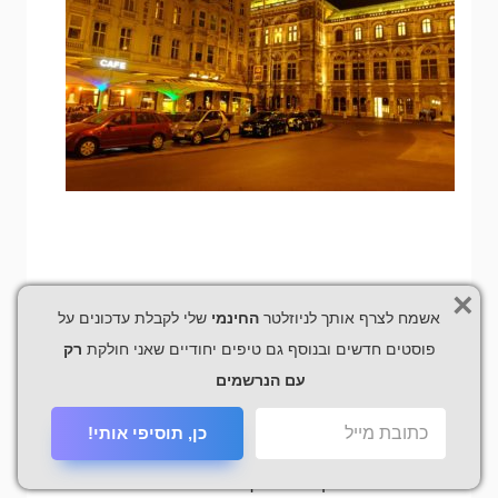
×
הערות על הסיור
אשמח לצרף אותך לניוזלטר
החינמי
שלי לקבלת עדכונים על
פוסטים חדשים ובנוסף גם טיפים יחודיים שאני חולקת
רק
קישור לסיור דרך אתר Get your guide
עם הנרשמים
* הסיור עצמו כולל אתרים מהממים ומי שרוצה להספיק
כן, תוסיפי אותי!
ביום אחד לראות כמה מהמקומות היפים באוסטריה
הסיור בהחלט נותן מענה לכך